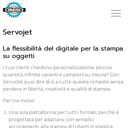
Salta
al
contenuto
principale
Servojet
La flessibilità del digitale per la stampa
su oggetti
I tuoi clienti chiedono personalizzazione, piccole
quantità, infinite varianti e campioni su misura? Con
ServoJet puoi dire di sì a tutte queste richieste senza
perdere in libertà, creatività e qualità di stampa.
Per tre motivi:
Una sola piattaforma per tutti i formati, perché è
progettata per adattarsi, con semplici
accorgimenti, alla stampa di tubetti in plastica,