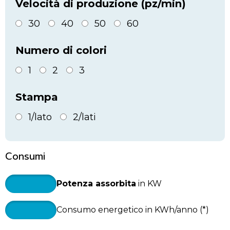
Velocità di produzione (pz/min)
30
40
50
60
Numero di colori
1
2
3
Stampa
1/lato
2/lati
Consumi
Potenza assorbita
in KW
Consumo energetico in KWh/anno (*)